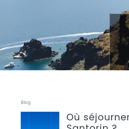
Blog
Où séjourne
Santorin ?