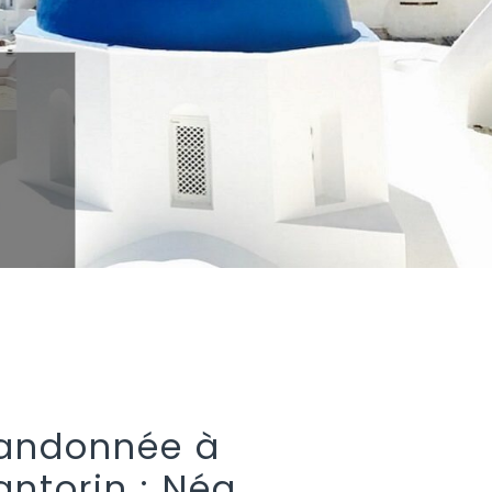
andonnée à
antorin : Néa