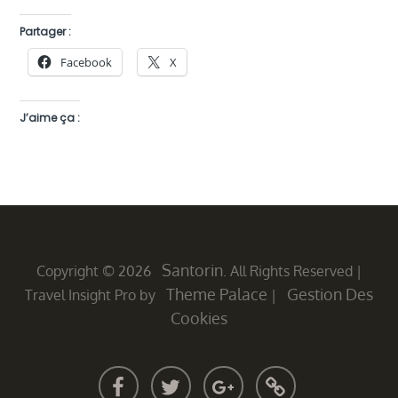
Partager :
Facebook
X
J’aime ça :
Santorin
Copyright © 2026
. All Rights Reserved |
Theme Palace
Gestion Des
Travel Insight Pro by
|
Cookies
FACEBOOK
TWITTER
GOOGLE
CUSTOM