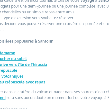
la caldera est un incontournable lors de votre
voyage à Santo
budgets pour une demi-journée ou une journée complète, avec u
ux chandelles ou un simple repas entre amis.
l type d’excursion vous souhaitez réserver.
ous décider vous pouvez réserver une croisière en journée et u
il.
oisières populaires à Santorin
:
catamaran
ucher du soleil
ivé vers l’île de Thirassia
crépuscule
es volcaniques
 au crépuscule avec repas
ner dans le cratère du volcan et nager dans ses sources d’eau 
eni
sera sans aucun doute un moment fort de votre voyage à S