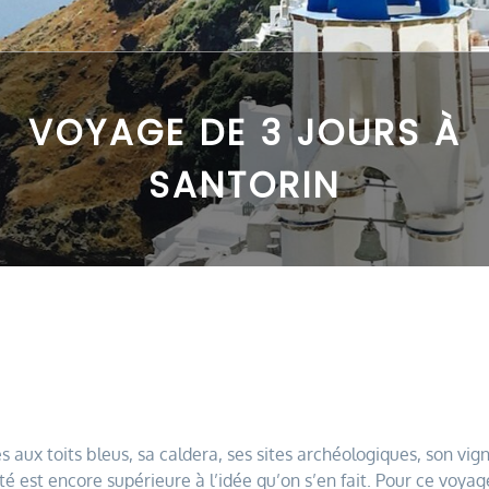
VOYAGE DE 3 JOURS À
SANTORIN
 aux toits bleus, sa caldera, ses sites archéologiques, son vig
té est encore supérieure à l’idée qu’on s’en fait. Pour ce voyage