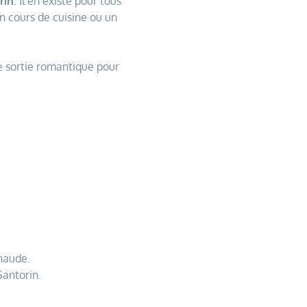
rin
. Il en existe pour tous
n cours de cuisine ou un
ne sortie romantique pour
chaude.
antorin.